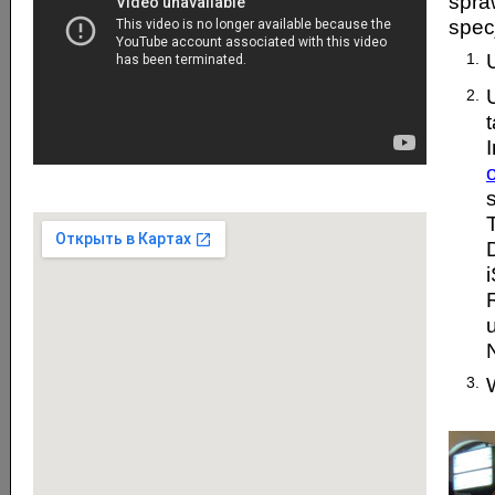
spra
spec