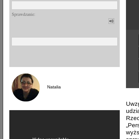
Sprawdzanie:
Natalia
Uwzg
udzi
Rzec
„Per
wyżs