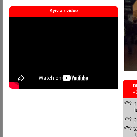
Kyiv air video
D
«
n
l
p
t
„