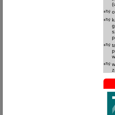
(
o
k
g
s
p
t
p
w
w
z