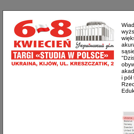
Wiad
wyżs
więk
akur
sąsi
"Dzi
obyw
akad
i pó
Rzec
Eduk